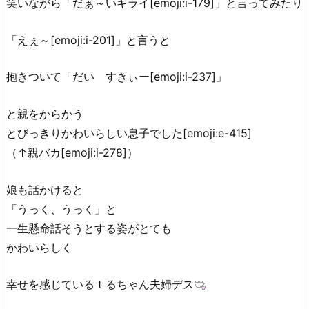
笑いながら「だぁ～いキライ[emoji:i-179]」と言ってみたり
「えぇ～[emoji:i-201]」と言うと
抱きついて「だい すきぃー[emoji:i-237]」
と親をからかう
とびっきりかわいらしい息子でした[emoji:e-415]
（↑親バカ[emoji:i-278]）
娘も話かけると
「うっく、うっく」と
一生懸命話そうとする姿がとても
かわいらしく
幸せを感じているｔるちゃん夫婦デス