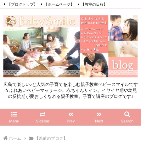
【ブログトップ】
【ホームページ】
【教室の日程】
【参加したママの感想】
【お問い合わせ】
【初めてこのブログを見る方へ】
Facebook
Instagram
LINE
RSS
Feedly
広島で楽しい♪と人気の子育てを楽しむ親子教室ベビースマイルです
☆ふれあいベビーマッサージ。赤ちゃんサイン。イヤイヤ期や幼児
の反抗期が愛おしくなれる親子教室。子育て講座のブログです♪
Menu
Sidebar
Prev
Next
Search
ホーム
>
【以前のブログ】