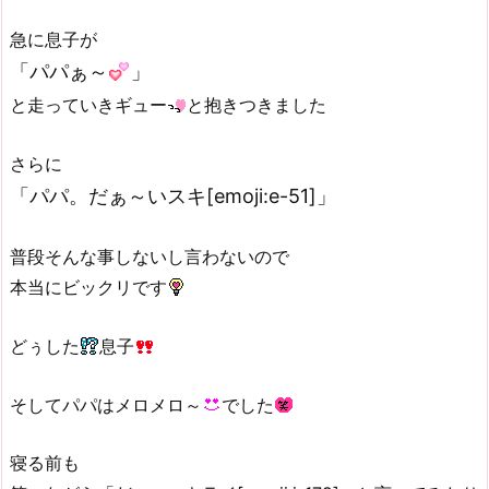
急に息子が
「パパぁ～
」
と走っていきギュー
と抱きつきました
さらに
「パパ。だぁ～いスキ[emoji:e-51]」
普段そんな事しないし言わないので
本当にビックリです
どぅした
息子
そしてパパはメロメロ～
でした
寝る前も