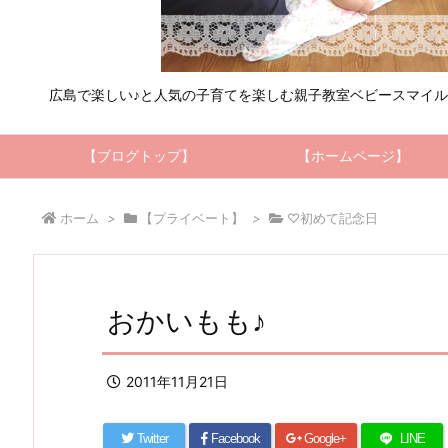
広島で楽しい♪と人気の子育てを楽しむ親子教室ベビースマイ
【ブログトップ】
【ホームページ】
ホーム
>
【プライベート】
>
♡初めて記念日
おかいもも♪
2011年11月21日
Twitter
Facebook
Google+
LINE