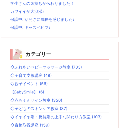
学生さんの気持ちが伝わりました！
カワイイが大渋滞♪
保護中: 活発さに成長を感じました♪
保護中: キッズベビマ♪
カテゴリー
◇ふれあいベビーマッサージ教室
(703)
◇子育て支援講座
(49)
◇親子イベント
(56)
【βabySmile】
(6)
◇赤ちゃんサイン教室
(356)
◇子どものスキンケア教室
(87)
◇イヤイヤ期・反抗期の上手な関わり方教室
(103)
◇資格取得講座
(159)