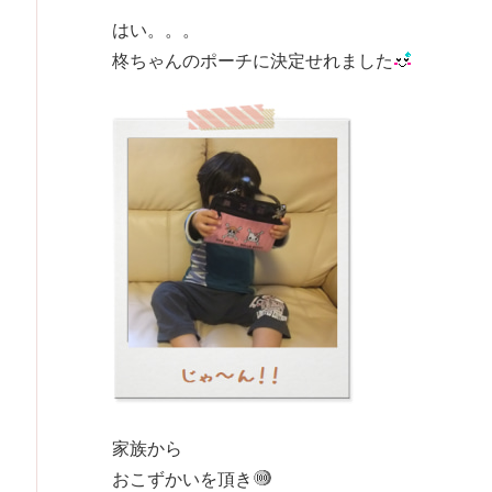
はい。。。
柊ちゃんのポーチに決定せれました
家族から
おこずかいを頂き