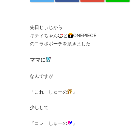
先日じぃじから
キティちゃん
と
ONEPIECE
のコラボポーチを頂きました
ママに
なんですが
『これ しゅーの
』
少しして
『コレ しゅーの
』