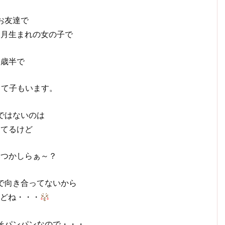
お友達で
１月生まれの女の子で
２歳半で
って子もいます。
ではないのは
ってるけど
いつかしらぁ～？
で向き合ってないから
どね・・・
そパンパンなので・・・