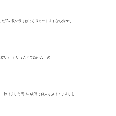
た私の長い髪をばっさりカットするなら分かり ...
い♪ ということでDa-iCE の ...
抜けました周りの友達は何人も抜けてますしも ...