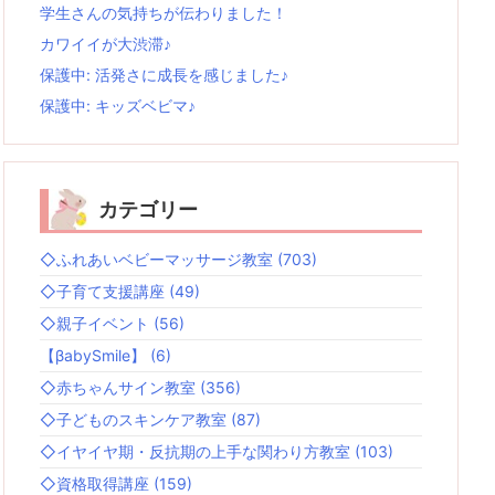
学生さんの気持ちが伝わりました！
カワイイが大渋滞♪
保護中: 活発さに成長を感じました♪
保護中: キッズベビマ♪
カテゴリー
◇ふれあいベビーマッサージ教室
(703)
◇子育て支援講座
(49)
◇親子イベント
(56)
【βabySmile】
(6)
◇赤ちゃんサイン教室
(356)
◇子どものスキンケア教室
(87)
◇イヤイヤ期・反抗期の上手な関わり方教室
(103)
◇資格取得講座
(159)