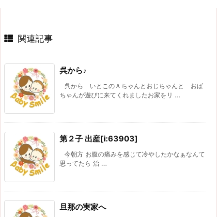
関連記事
呉から♪
呉から いとこのＡちゃんとおじちゃんと おば
ちゃんが遊びに来てくれましたお家をリ ...
第２子 出産[i:63903]
今朝方 お腹の痛みを感じて冷やしたかなぁなんて
思ってたら 治 ...
旦那の実家へ