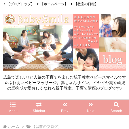
【ブログトップ】
【ホームページ】
【教室の日程】
【参加したママの感想】
【お問い合わせ】
【初めてこのブログを見る方へ】
Facebook
Instagram
LINE
RSS
Feedly
広島で楽しい♪と人気の子育てを楽しむ親子教室ベビースマイルです
☆ふれあいベビーマッサージ。赤ちゃんサイン。イヤイヤ期や幼児
の反抗期が愛おしくなれる親子教室。子育て講座のブログです♪
Menu
Sidebar
Prev
Next
Search
ホーム
>
【以前のブログ】