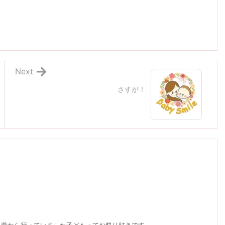
Next
さすが！