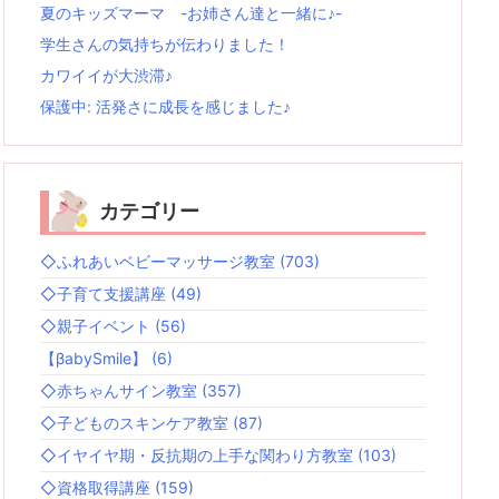
夏のキッズマーマ -お姉さん達と一緒に♪-
学生さんの気持ちが伝わりました！
カワイイが大渋滞♪
保護中: 活発さに成長を感じました♪
カテゴリー
◇ふれあいベビーマッサージ教室
(703)
◇子育て支援講座
(49)
◇親子イベント
(56)
【βabySmile】
(6)
◇赤ちゃんサイン教室
(357)
◇子どものスキンケア教室
(87)
◇イヤイヤ期・反抗期の上手な関わり方教室
(103)
◇資格取得講座
(159)