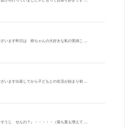
から行っていました子どもってお祭り好きです ...
います昨日は 柊ちゃんの大好きな私の実姉こ ...
います出産してから子どもとの生活が始まり初 ...
うじ せんの？』・・・・・（落ち葉も増えて ...