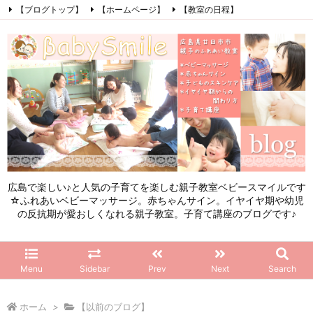
【ブログトップ】
【ホームページ】
【教室の日程】
【参加したママの感想】
【お問い合わせ】
【初めてこのブログを見る方へ】
Facebook
Instagram
LINE
RSS
Feedly
広島で楽しい♪と人気の子育てを楽しむ親子教室ベビースマイルです
☆ふれあいベビーマッサージ。赤ちゃんサイン。イヤイヤ期や幼児
の反抗期が愛おしくなれる親子教室。子育て講座のブログです♪
Menu
Sidebar
Prev
Next
Search
ホーム
>
【以前のブログ】