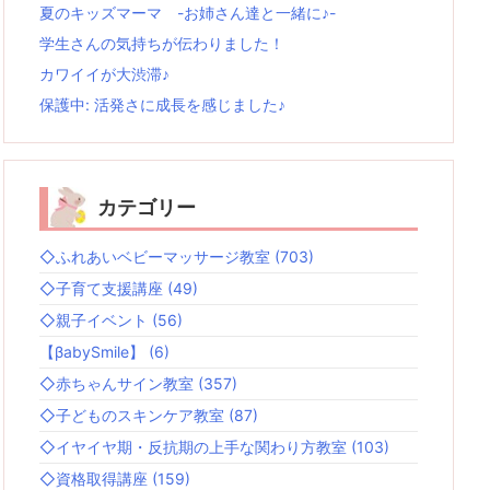
夏のキッズマーマ -お姉さん達と一緒に♪-
学生さんの気持ちが伝わりました！
カワイイが大渋滞♪
保護中: 活発さに成長を感じました♪
カテゴリー
◇ふれあいベビーマッサージ教室
(703)
◇子育て支援講座
(49)
◇親子イベント
(56)
【βabySmile】
(6)
◇赤ちゃんサイン教室
(357)
◇子どものスキンケア教室
(87)
◇イヤイヤ期・反抗期の上手な関わり方教室
(103)
◇資格取得講座
(159)