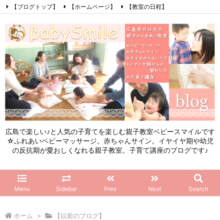
【ブログトップ】
【ホームページ】
【教室の日程】
【参加したママの感想】
【お問い合わせ】
【初めてこのブログを見る方へ】
Facebook
Instagram
LINE
RSS
Feedly
広島で楽しい♪と人気の子育てを楽しむ親子教室ベビースマイルです
☆ふれあいベビーマッサージ。赤ちゃんサイン。イヤイヤ期や幼児
の反抗期が愛おしくなれる親子教室。子育て講座のブログです♪
Menu
Sidebar
Prev
Next
Search
ホーム
>
【以前のブログ】