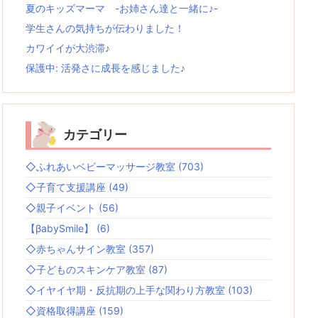
夏のキッズマーマ -お姉さん達と一緒に♪-
学生さんの気持ちが伝わりました！
カワイイが大渋滞♪
保護中: 活発さに成長を感じました♪
カテゴリー
◇ふれあいベビーマッサージ教室
(703)
◇子育て支援講座
(49)
◇親子イベント
(56)
【βabySmile】
(6)
◇赤ちゃんサイン教室
(357)
◇子どものスキンケア教室
(87)
◇イヤイヤ期・反抗期の上手な関わり方教室
(103)
◇資格取得講座
(159)