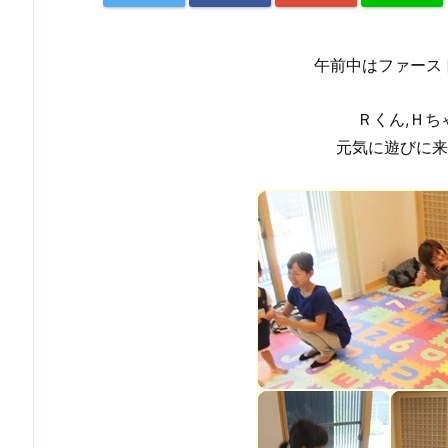
午前中はファース
Ｒくん,Ｈち
元気に遊びに来