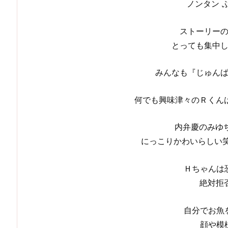
ノンタン 
ストーリー
とっても集中
みんなも『じゅん
何でも興味津々のＲくん
内弁慶のみゆ
にっこりかわいらしい
Ｈちゃんは
絶対拒
自分でお魚
顔や模