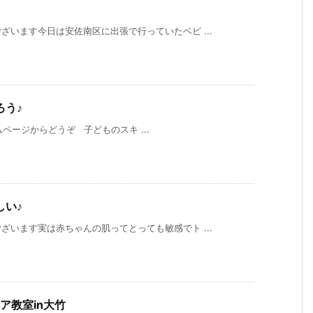
います今日は安佐南区に出張で行っていたベビ ...
ろう♪
ームページからどうぞ 子どものスキ ...
しい♪
います実は赤ちゃんの肌ってとっても敏感でト ...
ア教室in大竹