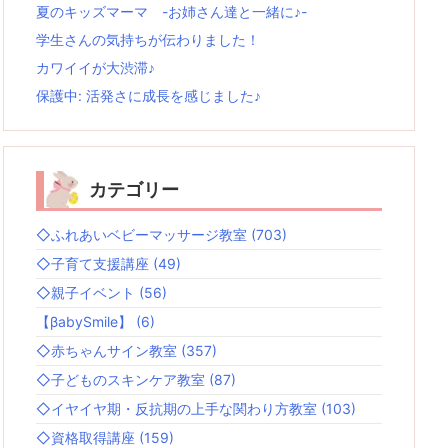
夏のキッズマーマ -お姉さん達と一緒に♪-
学生さんの気持ちが伝わりました！
カワイイが大渋滞♪
保護中: 活発さに成長を感じました♪
カテゴリー
◇ふれあいベビーマッサージ教室
(703)
◇子育て支援講座
(49)
◇親子イベント
(56)
【βabySmile】
(6)
◇赤ちゃんサイン教室
(357)
◇子どものスキンケア教室
(87)
◇イヤイヤ期・反抗期の上手な関わり方教室
(103)
◇資格取得講座
(159)