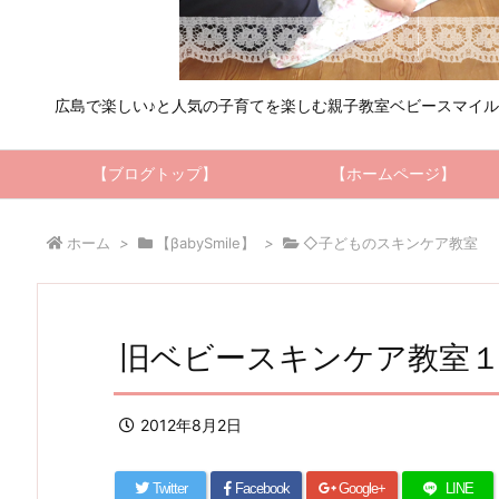
広島で楽しい♪と人気の子育てを楽しむ親子教室ベビースマイ
【ブログトップ】
【ホームページ】
ホーム
>
【βabySmile】
>
◇子どものスキンケア教室
旧ベビースキンケア教室
2012年8月2日
Twitter
Facebook
Google+
LINE