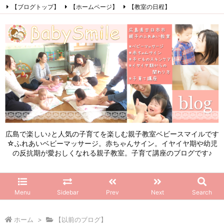
【ブログトップ】
【ホームページ】
【教室の日程】
【参加したママの感想】
【お問い合わせ】
【初めてこのブログを見る方へ】
Facebook
Instagram
LINE
RSS
Feedly
広島で楽しい♪と人気の子育てを楽しむ親子教室ベビースマイルです
☆ふれあいベビーマッサージ。赤ちゃんサイン。イヤイヤ期や幼児
の反抗期が愛おしくなれる親子教室。子育て講座のブログです♪
Menu
Sidebar
Prev
Next
Search
ホーム
>
【以前のブログ】