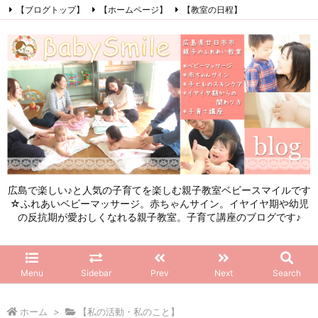
【ブログトップ】
【ホームページ】
【教室の日程】
【参加したママの感想】
【お問い合わせ】
【初めてこのブログを見る方へ】
Facebook
Instagram
LINE
RSS
Feedly
広島で楽しい♪と人気の子育てを楽しむ親子教室ベビースマイルです
☆ふれあいベビーマッサージ。赤ちゃんサイン。イヤイヤ期や幼児
の反抗期が愛おしくなれる親子教室。子育て講座のブログです♪
Menu
Sidebar
Prev
Next
Search
ホーム
>
【私の活動・私のこと】