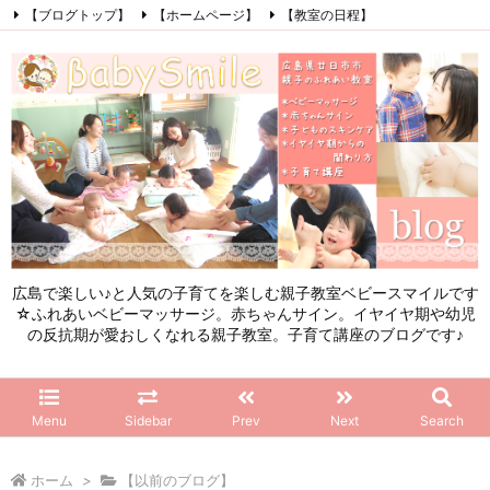
【ブログトップ】
【ホームページ】
【教室の日程】
【参加したママの感想】
【お問い合わせ】
【初めてこのブログを見る方へ】
Facebook
Instagram
LINE
RSS
Feedly
広島で楽しい♪と人気の子育てを楽しむ親子教室ベビースマイルです
☆ふれあいベビーマッサージ。赤ちゃんサイン。イヤイヤ期や幼児
の反抗期が愛おしくなれる親子教室。子育て講座のブログです♪
Menu
Sidebar
Prev
Next
Search
ホーム
>
【以前のブログ】