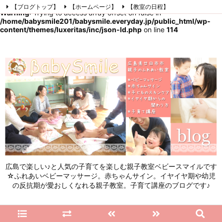
【ブログトップ】
【ホームページ】
【教室の日程】
Warning
: Trying to access array offset on false in
【参加したママの感想】
【お問い合わせ】
/home/babysmile201/babysmile.everyday.jp/public_html/wp-
content/themes/luxeritas/inc/json-ld.php
on line
114
【初めてこのブログを見る方へ】
Facebook
Instagram
LINE
RSS
Feedly
広島で楽しい♪と人気の子育てを楽しむ親子教室ベビースマイルです
☆ふれあいベビーマッサージ。赤ちゃんサイン。イヤイヤ期や幼児
の反抗期が愛おしくなれる親子教室。子育て講座のブログです♪