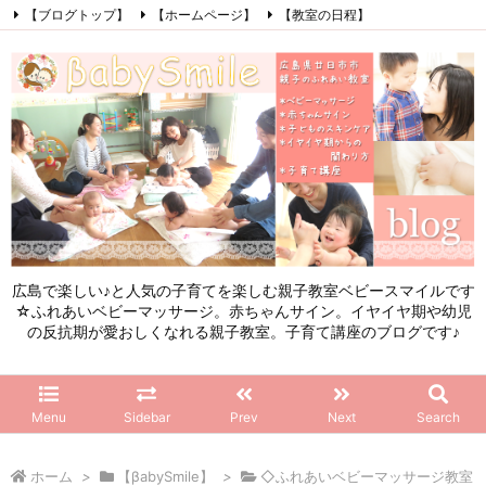
【ブログトップ】
【ホームページ】
【教室の日程】
【参加したママの感想】
【お問い合わせ】
【初めてこのブログを見る方へ】
Facebook
Instagram
LINE
RSS
Feedly
広島で楽しい♪と人気の子育てを楽しむ親子教室ベビースマイルです
☆ふれあいベビーマッサージ。赤ちゃんサイン。イヤイヤ期や幼児
の反抗期が愛おしくなれる親子教室。子育て講座のブログです♪
Menu
Sidebar
Prev
Next
Search
ホーム
>
【βabySmile】
>
◇ふれあいベビーマッサージ教室