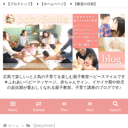
【ブログトップ】
【ホームページ】
【教室の日程】
【参加したママの感想】
【お問い合わせ】
【初めてこのブログを見る方へ】
Facebook
Instagram
LINE
RSS
Feedly
広島で楽しい♪と人気の子育てを楽しむ親子教室ベビースマイルです
☆ふれあいベビーマッサージ。赤ちゃんサイン。イヤイヤ期や幼児
の反抗期が愛おしくなれる親子教室。子育て講座のブログです♪
Menu
Sidebar
Prev
Next
Search
ホーム
>
【βabySmile】