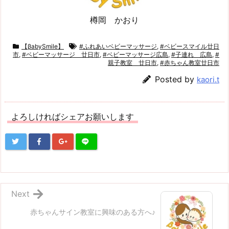
樽岡 かおり
【βabySmile】
#ふれあいベビーマッサージ
,
#ベビースマイル廿日
市
,
#ベビーマッサージ 廿日市
,
#ベビーマッサージ広島
,
#子連れ 広島
,
#
親子教室 廿日市
,
#赤ちゃん教室廿日市
Posted by
kaori.t
よろしければシェアお願いします
Next
赤ちゃんサイン教室に興味のある方へ♪