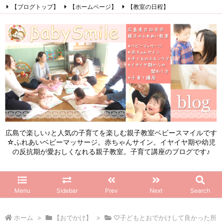
【ブログトップ】
【ホームページ】
【教室の日程】
【参加したママの感想】
【お問い合わせ】
【初めてこのブログを見る方へ】
Facebook
Instagram
LINE
RSS
Feedly
広島で楽しい♪と人気の子育てを楽しむ親子教室ベビースマイルです
☆ふれあいベビーマッサージ。赤ちゃんサイン。イヤイヤ期や幼児
の反抗期が愛おしくなれる親子教室。子育て講座のブログです♪
Menu
Sidebar
Prev
Next
Search
ホーム
>
【おでかけ】
>
♡子どもとおでかけして良かった所