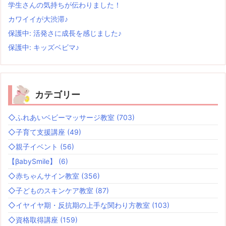
学生さんの気持ちが伝わりました！
カワイイが大渋滞♪
保護中: 活発さに成長を感じました♪
保護中: キッズベビマ♪
カテゴリー
◇ふれあいベビーマッサージ教室
(703)
◇子育て支援講座
(49)
◇親子イベント
(56)
【βabySmile】
(6)
◇赤ちゃんサイン教室
(356)
◇子どものスキンケア教室
(87)
◇イヤイヤ期・反抗期の上手な関わり方教室
(103)
◇資格取得講座
(159)