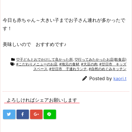
今日も赤ちゃん～大きい子までお子さん連れが多かったで
す！
美味しいので おすすめです♪
♡子どもとおでかけして良かった所
,
♡行ってみたかったお店(飲食店)
#こだわりメニューのお店
,
#地元の食材
,
#大豆の肉
,
#廿日市 キッズ
スペース
,
#廿日市 子連れランチ
,
#自然のめぐみキッチン
Posted by
kaori.t
よろしければシェアお願いします