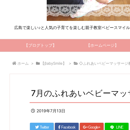
広島で楽しい♪と人気の子育てを楽しむ親子教室ベビースマイ
【ブログトップ】
【ホームページ】
ホーム
>
【βabySmile】
>
◇ふれあいベビーマッサージ
7月のふれあいベビーマッ
2019年7月13日
Twitter
Facebook
Google+
LINE