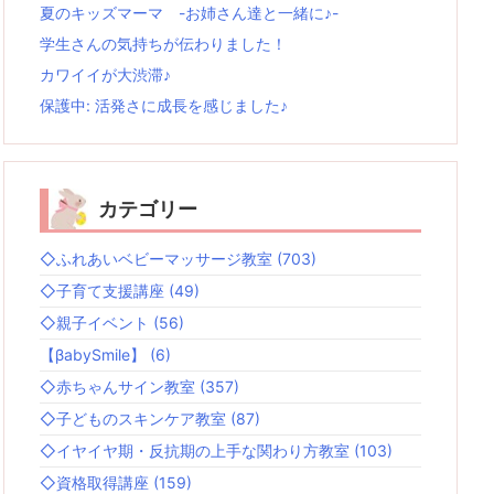
夏のキッズマーマ -お姉さん達と一緒に♪-
学生さんの気持ちが伝わりました！
カワイイが大渋滞♪
保護中: 活発さに成長を感じました♪
カテゴリー
◇ふれあいベビーマッサージ教室
(703)
◇子育て支援講座
(49)
◇親子イベント
(56)
【βabySmile】
(6)
◇赤ちゃんサイン教室
(357)
◇子どものスキンケア教室
(87)
◇イヤイヤ期・反抗期の上手な関わり方教室
(103)
◇資格取得講座
(159)