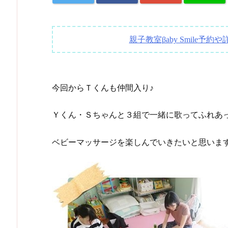
親子教室
予約や
βaby Smile
今回からＴくんも仲間入り♪
Ｙくん・Ｓちゃんと３組で一緒に歌ってふれあ
ベビーマッサージを楽しんでいきたいと思いま