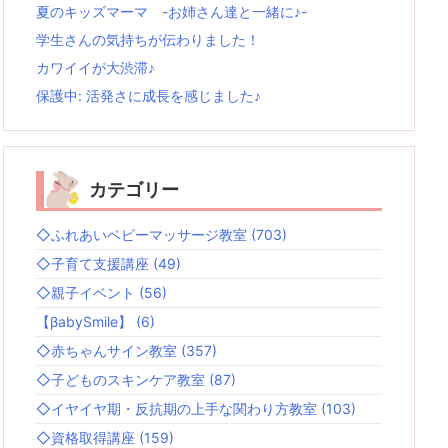
夏のキッズマーマ -お姉さん達と一緒に♪-
学生さんの気持ちが伝わりました！
カワイイが大渋滞♪
保護中: 活発さに成長を感じました♪
カテゴリー
◇ふれあいベビーマッサージ教室
(703)
◇子育て支援講座
(49)
◇親子イベント
(56)
【βabySmile】
(6)
◇赤ちゃんサイン教室
(357)
◇子どものスキンケア教室
(87)
◇イヤイヤ期・反抗期の上手な関わり方教室
(103)
◇資格取得講座
(159)