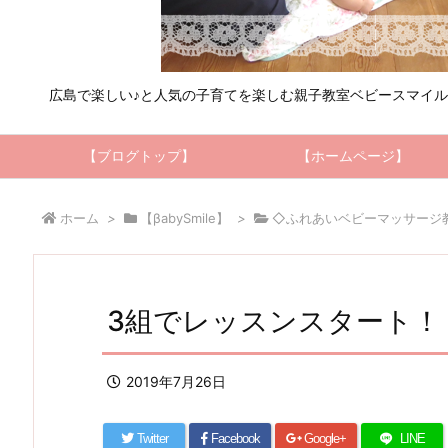
広島で楽しい♪と人気の子育てを楽しむ親子教室ベビースマイ
【ブログトップ】
【ホームページ】
ホーム
>
【βabySmile】
>
◇ふれあいベビーマッサージ
3組でレッスンスタート！
2019年7月26日
Twitter
Facebook
Google+
LINE