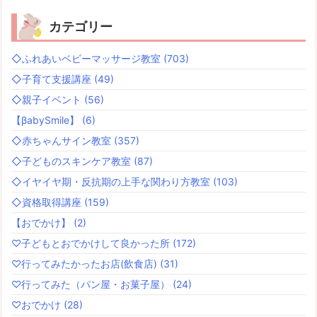
カテゴリー
◇ふれあいベビーマッサージ教室
(703)
◇子育て支援講座
(49)
◇親子イベント
(56)
【βabySmile】
(6)
◇赤ちゃんサイン教室
(357)
◇子どものスキンケア教室
(87)
◇イヤイヤ期・反抗期の上手な関わり方教室
(103)
◇資格取得講座
(159)
【おでかけ】
(2)
♡子どもとおでかけして良かった所
(172)
♡行ってみたかったお店(飲食店)
(31)
♡行ってみた（パン屋・お菓子屋）
(24)
♡おでかけ
(28)