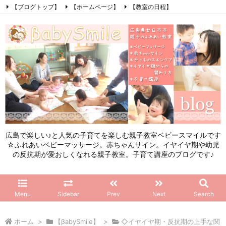
【ブログトップ】
【ホームページ】
【教室の日程】
【参加したママの感想】
【お問い合わせ】
【初めてこのブログを見る方へ】
Facebook
Instagram
LINE
RSS
Feedly
広島で楽しい♪と人気の子育てを楽しむ親子教室ベビースマイルです
☆ふれあいベビーマッサージ。赤ちゃんサイン。イヤイヤ期や幼児
の反抗期が愛おしくなれる親子教室。子育て講座のブログです♪
Menu
Sidebar
Prev
Next
Search
ホーム
>
【βabySmile】
>
◇イヤイヤ期・反抗期の上手な関