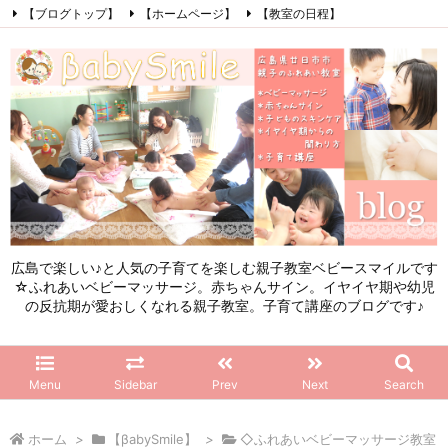
【ブログトップ】
【ホームページ】
【教室の日程】
【参加したママの感想】
【お問い合わせ】
【初めてこのブログを見る方へ】
Facebook
Instagram
LINE
RSS
Feedly
広島で楽しい♪と人気の子育てを楽しむ親子教室ベビースマイルです
☆ふれあいベビーマッサージ。赤ちゃんサイン。イヤイヤ期や幼児
の反抗期が愛おしくなれる親子教室。子育て講座のブログです♪
Menu
Sidebar
Prev
Next
Search
ホーム
>
【βabySmile】
>
◇ふれあいベビーマッサージ教室